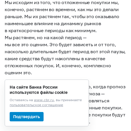
Мы исходим из того, что отложенные покупки мы,
конечно, растянем во времени, как мы это делали
раньше. Мы их растянем так, чтобы это оказывало
наименьшее влияние на динамику рынков
в краткосрочные периоды как минимум.
Мы растянем, но на какой период —
мы все это оценим. Это будет зависеть и от того,
насколько длительным будет период вот этой паузы,
какие средства будут накоплены в качестве
отложенных покупок. И, конечно, комплексно
оценим это.
И хотела бы еще сказать, мы, конечно, когда прогноз
На сайте Банка России
используются файлы cookie
уточняли, одна из предпосылок прогноза —
это динамика того, как будут возобновляться
Оставаясь на
www.cbr.ru
, вы принимаете
пользовательское соглашение
и как будут реализовываться отложенные покупки.
В прогноз заложили, что отложенные покупки будут
Подтвердить
реализовываться до конца 2023 года.