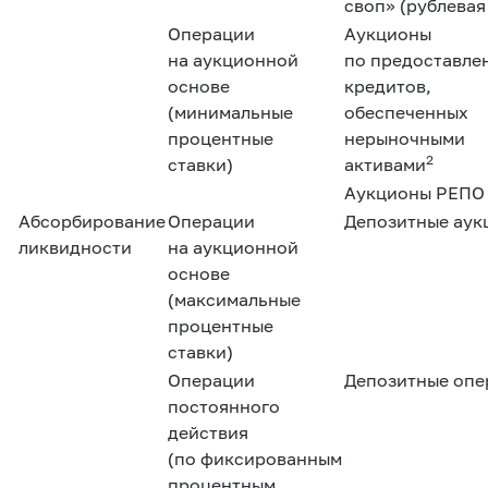
своп» (рублевая
Операции
Аукционы
на аукционной
по предоставле
основе
кредитов,
(минимальные
обеспеченных
процентные
нерыночными
2
ставки)
активами
Аукционы РЕПО
Абсорбирование
Операции
Депозитные аук
ликвидности
на аукционной
основе
(максимальные
процентные
ставки)
Операции
Депозитные опе
постоянного
действия
(по фиксированным
процентным