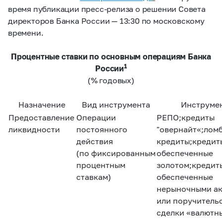
время публикации пресс-релиза о решении Совета
директоров Банка России — 13:30 по московскому
времени.
Процентные ставки по основным операциям Банка
1
России
(% годовых)
Назначение
Вид инструмента
Инструме
Предоставление
Операции
РЕПО;кредиты
ликвидности
постоянного
"овернайт«;лом
действия
кредиты;кредит
(по фиксированным
обеспеченные
процентным
золотом;кредит
ставкам)
обеспеченные
нерыночными а
или поручитель
сделки «валютн