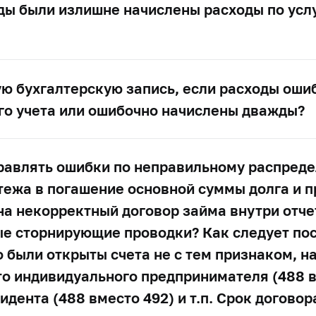
ды были излишне начислены расходы по усл
ую бухгалтерскую запись, если расходы оши
ого учета или ошибочно начислены дважды?
равлять ошибки по неправильному распред
тежа в погашение основной суммы долга и п
на некорректный договор займа внутри отче
ые сторнирующие проводки? Как следует пос
 были открыты счета не с тем признаком, н
то индивидуального предпринимателя (488 в
дента (488 вместо 492) и т.п. Срок договор