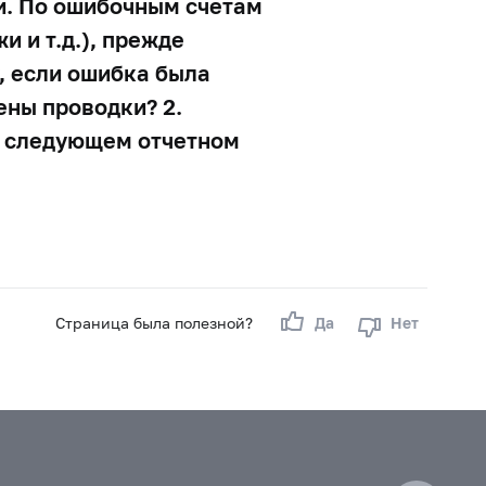
и. По ошибочным счетам
 и т.д.), прежде
, если ошибка была
ены проводки? 2.
в следующем отчетном
Страница была полезной?
Да
Нет