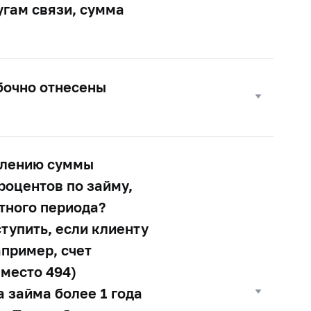
угам связи, сумма
бочно отнесены
елению суммы
роцентов по займу,
тного периода?
тупить, если клиенту
апример, счет
место 494)
а займа более 1 года