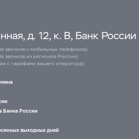
ная, д. 12, к. В, Банк России
ля звонков с мобильных телефонов)
ля звонков из регионов России)
вии с тарифами вашего оператора)
бмена
сии
в Банка России
есенных выходных дней