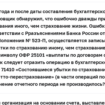
года и после даты составления бухгалтерск
аховщик обнаружил, что ошибочно дважды п
вания иного, чем страхование жизни. Ошиб
етствии с Рразъяснениями Банка России от 
 Положения №
523-П,
осуществляется записью
ки по страхованию иному, чем страхование
символу ОФР 25101 «выплаты по договорам 
к следует отразить операцию в бухгалтерск
№ 71410 «Состоявшиеся убытки по страхован
етто-перестрахование» (в части операций по
чение отчетного периода не производилось?
я организация на основании счета, выставл