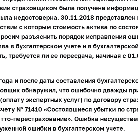
твии страховщиком была получена информац
ыла недостоверна. 30.11.2018 представлен 
тствии с которым стоимость актива по состо
 Просим разъяснить порядок исправления о
ва в бухгалтерском учете и в бухгалтерско
ь, требуется ли ее пересдача, начиная с 01.
года и после даты составления бухгалтерск
аховщик обнаружил, что ошибочно дважды пр
(оплату экспертных услуг) по договору стра
счету № 71410 «Состоявшиеся убытки по ст
нетто-перестрахование». Ошибка несуществе
уженной ошибки в бухгалтерском учете.