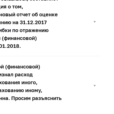
ия о том,
новый отчет об оценке
янию на 31.12.2017
шибки по отражению
й (финансовой)
01.2018.
ой (финансовой)
изнал расход
хования иного,
рахованию иному,
нна. Просим разъяснить