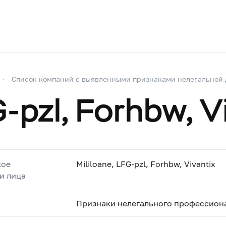
Список компаний с выявленными признаками нелегальной 
G-pzl, Forhbw, V
кое
Mililoane, LFG-pzl, Forhbw, Vivantix
и лица
Признаки нелегального профессиона