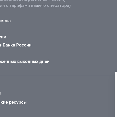
вии с тарифами вашего оператора)
бмена
сии
в Банка России
есенных выходных дней
ы
ские ресурсы