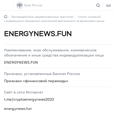
Противодействие недобросовестным практикам
Список компаний
с выявленными признаками нелегальной деятельности на финансовом рынке
ENERGYNEWS.FUN
Наименование, знак обслуживания, коммерческое
обозначение и иные средства индивидуализации лица
ENERGYNEWS.FUN
Признаки, установленные Банком России
Признаки «финансовой пирамиды»
Сайт в сети Интернет
t.me/cryptoenergynews2023
energynews.fun