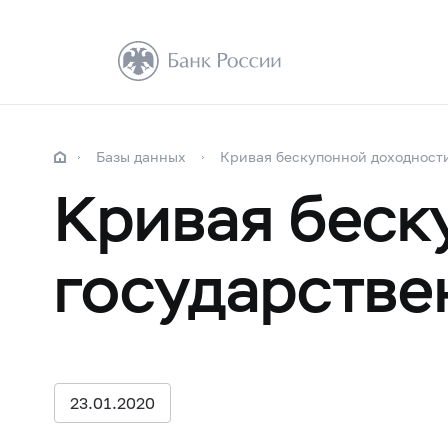
Базы данных
Кривая бескупонной доходност
Кривая беск
государстве
23.01.2020