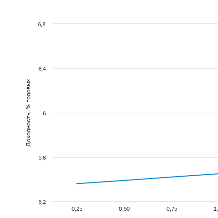
6,8
6,4
Доходность, % годовых
6
5,6
5,2
0,25
0,50
0,75
1