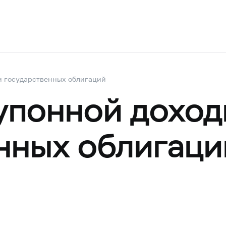
и государственных облигаций
упонной доход
нных облигаци