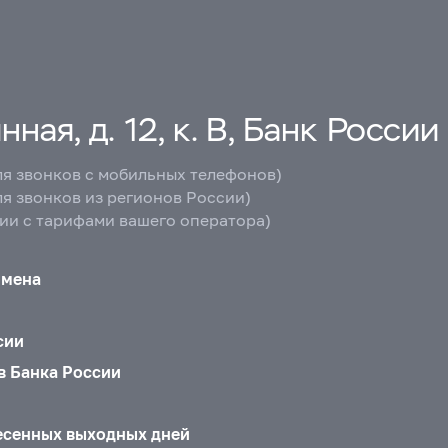
ная, д. 12, к. В, Банк России
ля звонков с мобильных телефонов)
ля звонков из регионов России)
вии с тарифами вашего оператора)
бмена
сии
в Банка России
есенных выходных дней