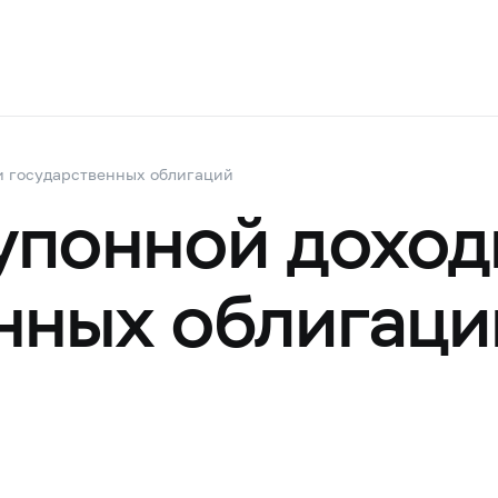
и государственных облигаций
упонной доход
нных облигаци