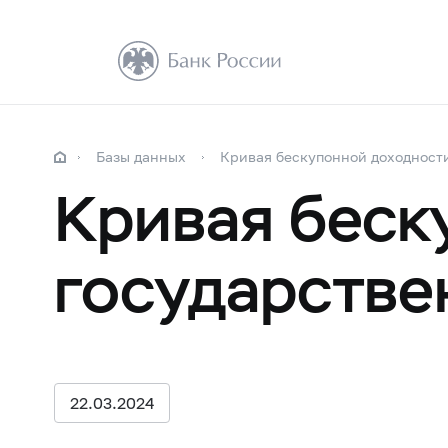
Базы данных
Кривая бескупонной доходност
Кривая беск
государстве
22.03.2024