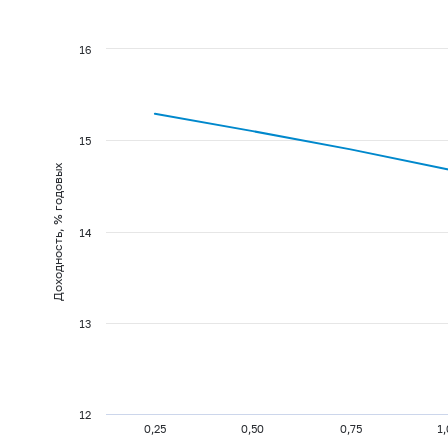
16
15
Доходность, % годовых
14
13
12
0,25
0,50
0,75
1