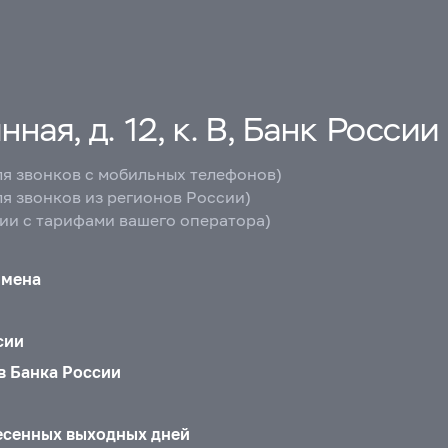
ная, д. 12, к. В, Банк России
ля звонков с мобильных телефонов)
ля звонков из регионов России)
вии с тарифами вашего оператора)
бмена
сии
в Банка России
есенных выходных дней