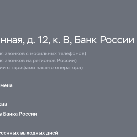
ная, д. 12, к. В, Банк России
ля звонков с мобильных телефонов)
ля звонков из регионов России)
вии с тарифами вашего оператора)
бмена
сии
в Банка России
есенных выходных дней