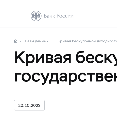
Базы данных
Кривая бескупонной доходност
Кривая беск
государстве
20.10.2023