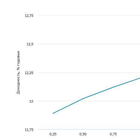
12,75
12,5
Доходность, % годовых
12,25
12
11,75
0,25
0,50
0,75