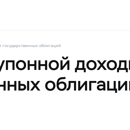
и государственных облигаций
упонной доход
нных облигаци