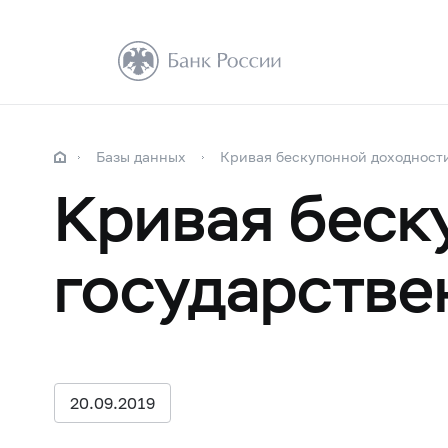
Базы данных
Кривая бескупонной доходност
Кривая беск
государстве
20.09.2019