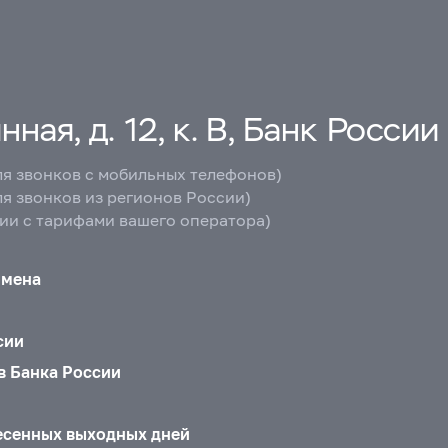
ная, д. 12, к. В, Банк России
ля звонков с мобильных телефонов)
ля звонков из регионов России)
вии с тарифами вашего оператора)
бмена
сии
в Банка России
есенных выходных дней