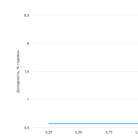
8,5
8
Доходность, % годовых
7,5
7
6,5
0,25
0,50
0,75
1