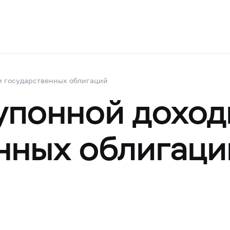
и государственных облигаций
упонной доход
нных облигаци