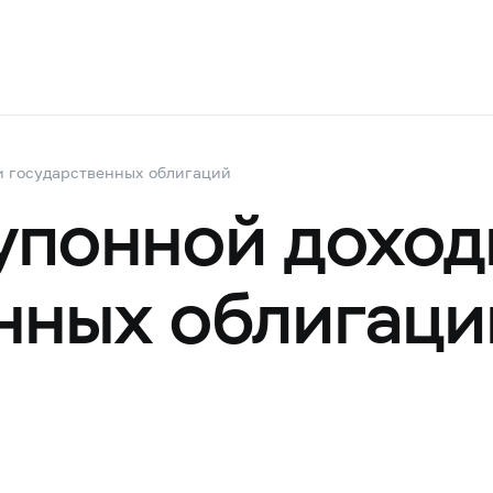
и государственных облигаций
упонной доход
нных облигаци