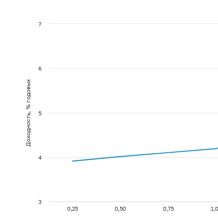
7
6
Доходность, % годовых
5
4
3
0,25
0,50
0,75
1,