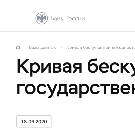
Базы данных
Кривая бескупонной доходност
Кривая беск
государстве
18.06.2020