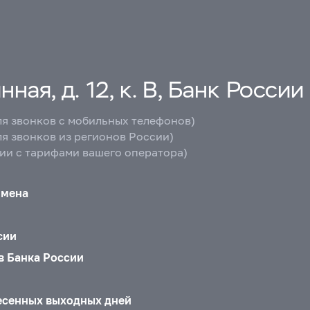
ная, д. 12, к. В, Банк России
ля звонков с мобильных телефонов)
ля звонков из регионов России)
вии с тарифами вашего оператора)
бмена
сии
в Банка России
есенных выходных дней