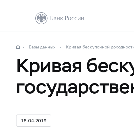
Базы данных
Кривая бескупонной доходност
Кривая беск
государстве
18.04.2019