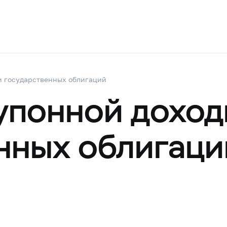
и государственных облигаций
упонной доход
нных облигаци