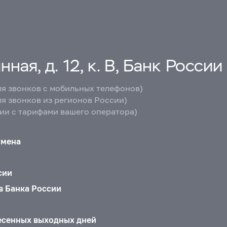
ная, д. 12, к. В, Банк России
ля звонков с мобильных телефонов)
ля звонков из регионов России)
вии с тарифами вашего оператора)
бмена
сии
в Банка России
есенных выходных дней