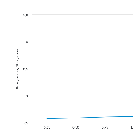
9,5
9
Доходность, % годовых
8,5
8
7,5
0,25
0,50
0,75
1