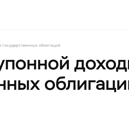
и государственных облигаций
упонной доход
нных облигаци