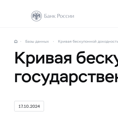
Базы данных
Кривая бескупонной доходност
Кривая беск
государстве
17.10.2024