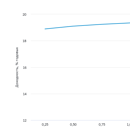
20
18
Доходность, % годовых
16
14
12
0,25
0,50
0,75
1