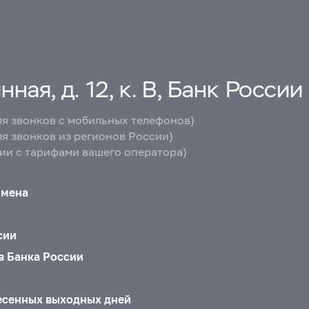
ная, д. 12, к. В, Банк России
ля звонков с мобильных телефонов)
ля звонков из регионов России)
вии с тарифами вашего оператора)
бмена
сии
в Банка России
есенных выходных дней