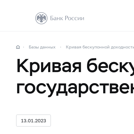
Базы данных
Кривая бескупонной доходност
Кривая беск
государстве
13.01.2023