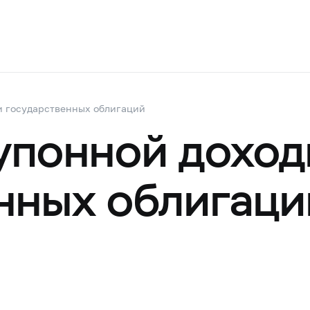
и государственных облигаций
упонной доход
нных облигаци