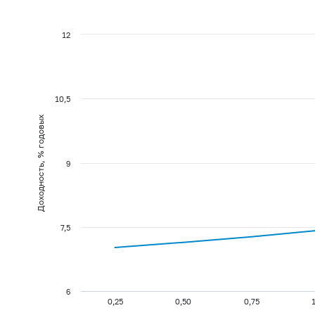
12
10,5
Доходность, % годовых
9
7,5
6
0,25
0,50
0,75