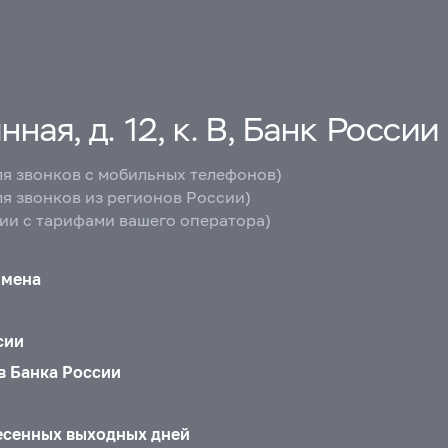
ная, д. 12, к. В, Банк России
ля звонков с мобильных телефонов)
ля звонков из регионов России)
вии с тарифами вашего оператора)
бмена
сии
в Банка России
есенных выходных дней