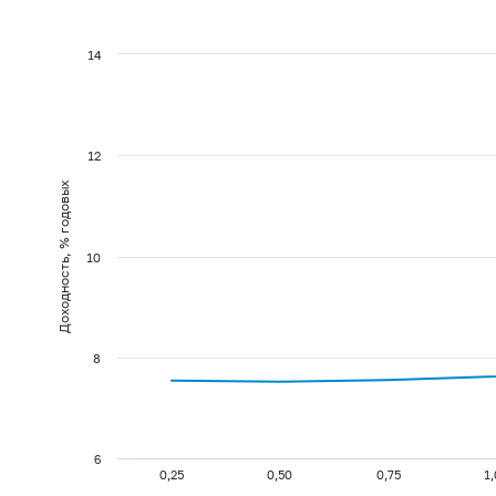
14
12
Доходность, % годовых
10
8
6
0,25
0,50
0,75
1