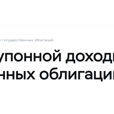
и государственных облигаций
упонной доход
нных облигаци