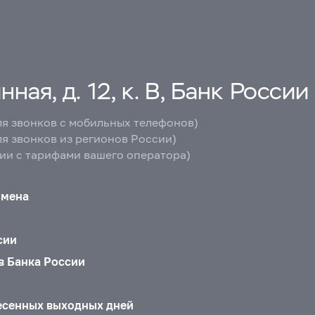
ная, д. 12, к. В, Банк России
ля звонков с мобильных телефонов)
ля звонков из регионов России)
вии с тарифами вашего оператора)
бмена
сии
в Банка России
есенных выходных дней