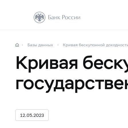
Базы данных
Кривая бескупонной доходност
Кривая беск
государстве
12.05.2023