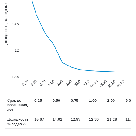
Доходность, % годовых
13,5
12
10,5
0,75
3,00
10,00
30,00
0,25
1,00
5,00
15,00
0,50
2,00
7,00
20,00
Срок до
0.25
0.50
0.75
1.00
2.00
3.00
погашения,
лет
Доходность,
15.67
14.01
12.97
12.30
11.28
11.03
% годовых