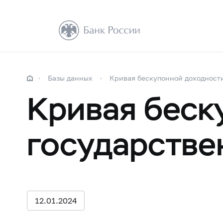
Базы данных
Кривая бескупонной доходност
Кривая беск
государстве
12.01.2024