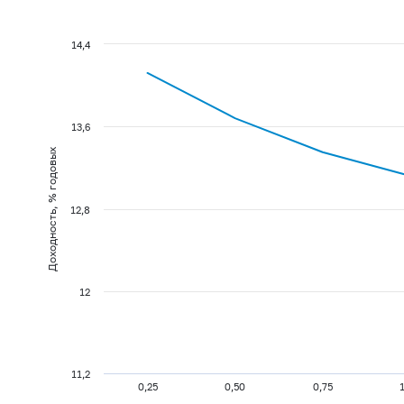
14,4
13,6
Доходность, % годовых
12,8
12
11,2
0,25
0,50
0,75