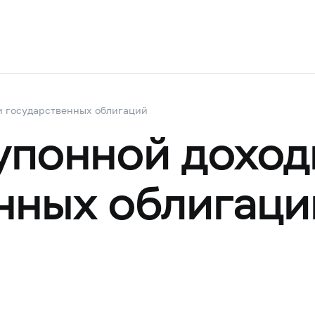
и государственных облигаций
упонной доход
нных облигаци