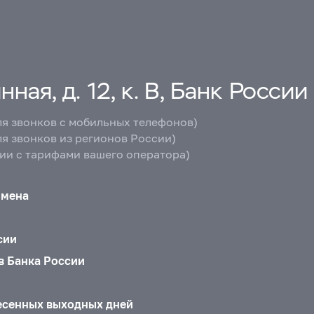
ная, д. 12, к. В, Банк России
ля звонков с мобильных телефонов)
ля звонков из регионов России)
вии с тарифами вашего оператора)
бмена
сии
в Банка России
есенных выходных дней