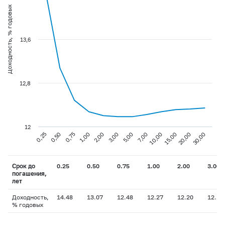
Доходность, % годовых
13,6
12,8
12
0,75
3,00
10,00
30,00
0,25
1,00
5,00
15,00
0,50
2,00
7,00
20,00
Срок до
0.25
0.50
0.75
1.00
2.00
3.00
погашения,
лет
Доходность,
14.48
13.07
12.48
12.27
12.20
12.18
% годовых