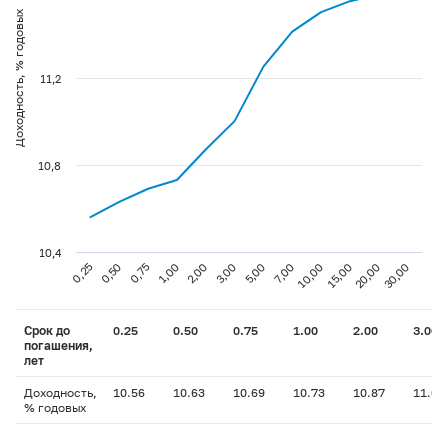
Доходность, % годовых
11,2
10,8
10,4
0,75
3,00
10,00
30,00
0,25
1,00
5,00
15,00
0,50
2,00
7,00
20,00
Срок до
0.25
0.50
0.75
1.00
2.00
3.00
погашения,
лет
Доходность,
10.56
10.63
10.69
10.73
10.87
11.00
% годовых