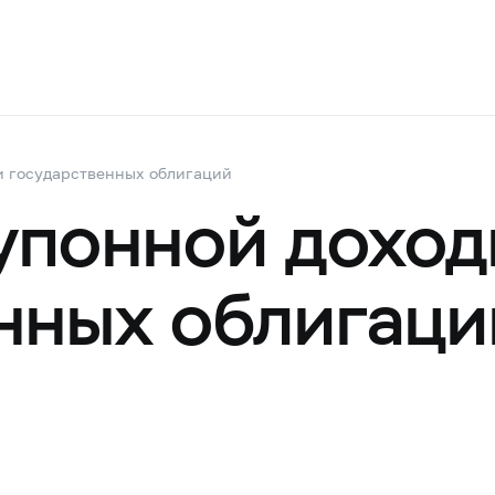
и государственных облигаций
упонной доход
нных облигаци