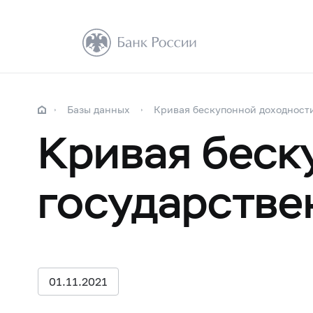
Базы данных
Кривая бескупонной доходност
Кривая беск
государстве
01.11.2021