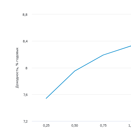
8,8
8,4
Доходность, % годовых
8
7,6
7,2
0,25
0,50
0,75
1