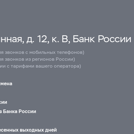
ная, д. 12, к. В, Банк России
ля звонков с мобильных телефонов)
ля звонков из регионов России)
вии с тарифами вашего оператора)
бмена
сии
в Банка России
есенных выходных дней