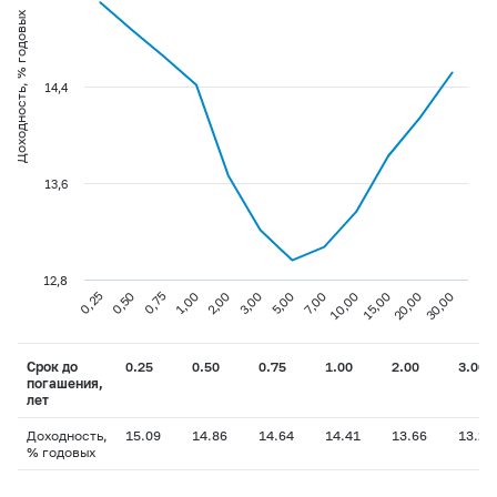
Доходность, % годовых
14,4
13,6
12,8
0,75
3,00
10,00
30,00
0,25
1,00
5,00
15,00
0,50
2,00
7,00
20,00
Срок до
0.25
0.50
0.75
1.00
2.00
3.00
погашения,
лет
Доходность,
15.09
14.86
14.64
14.41
13.66
13.21
% годовых