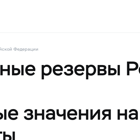
йской Федерации
ные резервы Р
е значения на
ты