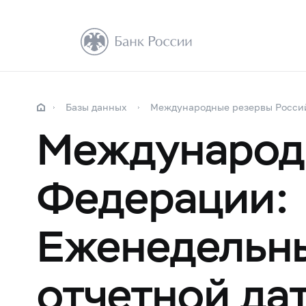
Базы данных
Международные резервы Росси
Международ
Федерации:
Eженедельны
отчетной да