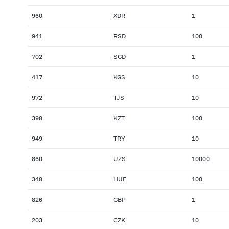
960
XDR
1
941
RSD
100
702
SGD
1
417
KGS
10
972
TJS
10
398
KZT
100
949
TRY
10
860
UZS
10000
348
HUF
100
826
GBP
1
203
CZK
10