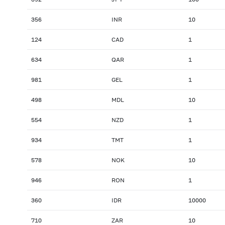
356
INR
10
124
CAD
1
634
QAR
1
981
GEL
1
498
MDL
10
554
NZD
1
934
TMT
1
578
NOK
10
946
RON
1
360
IDR
10000
710
ZAR
10