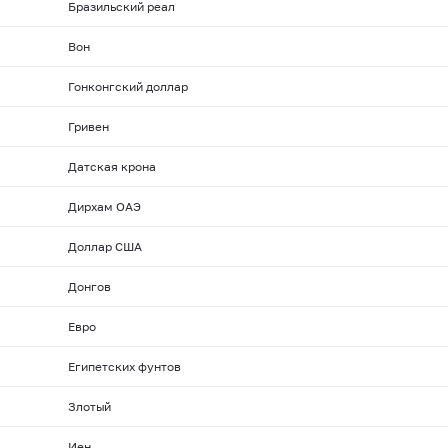
Бразильский реал
Вон
Гонконгский доллар
Гривен
Датская крона
Дирхам ОАЭ
Доллар США
Донгов
Евро
Египетских фунтов
Злотый
Иен