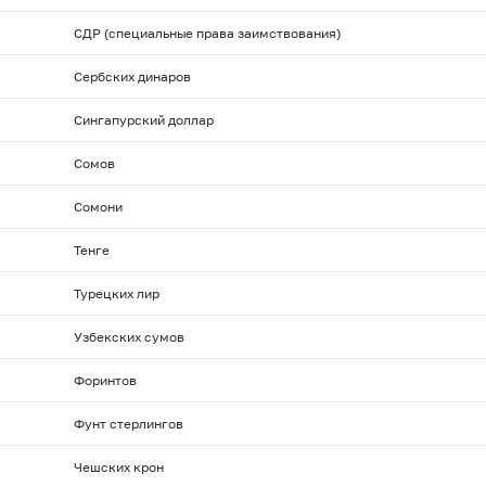
СДР (специальные права заимствования)
Сербских динаров
Сингапурский доллар
Сомов
Сомони
Тенге
Турецких лир
Узбекских сумов
Форинтов
Фунт стерлингов
Чешских крон