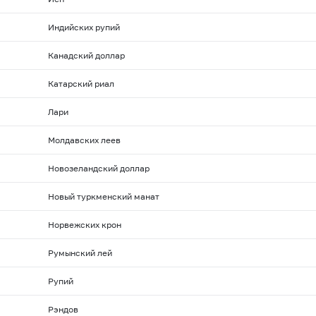
Индийских рупий
Канадский доллар
Катарский риал
Лари
Молдавских леев
Новозеландский доллар
Новый туркменский манат
Норвежских крон
Румынский лей
Рупий
Рэндов