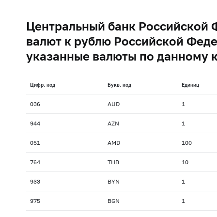
Центральный банк Российской 
валют к рублю Российской Феде
указанные валюты по данному 
Цифр. код
Букв. код
Единиц
036
AUD
1
944
AZN
1
051
AMD
100
764
THB
10
933
BYN
1
975
BGN
1