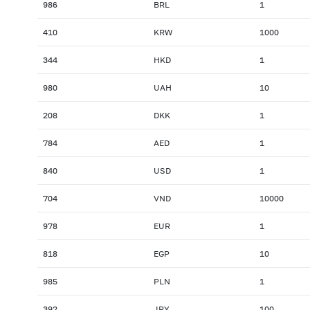
986
BRL
1
410
KRW
1000
344
HKD
1
980
UAH
10
208
DKK
1
784
AED
1
840
USD
1
704
VND
10000
978
EUR
1
818
EGP
10
985
PLN
1
392
JPY
100