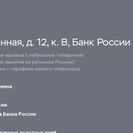
ная, д. 12, к. В, Банк России
ля звонков с мобильных телефонов)
ля звонков из регионов России)
вии с тарифами вашего оператора)
бмена
сии
в Банка России
есенных выходных дней