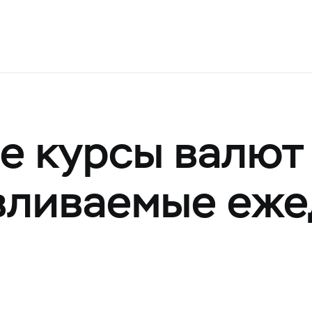
 курсы валют
авливаемые еж