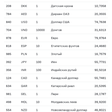
208
DKK
1
Датская крона
10,7358
784
AED
1
Дирхам ОАЭ
20,3555
840
USD
1
Доллар США
74,7638
704
VND
10000
Донгов
31,6313
978
EUR
1
Евро
79,9764
818
EGP
10
Египетских фунтов
24,4680
985
PLN
1
Злотый
16,7579
392
JPY
100
Иен
55,7731
356
INR
100
Индийских рупий
90,5018
124
CAD
1
Канадский доллар
55,7481
634
QAR
1
Катарский риал
20,5395
981
GEL
1
Лари
28,1787
498
MDL
10
Молдавских леев
39,9200
554
NZD
1
Новозеландский доллар
46,8021