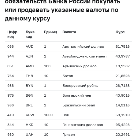
обязательств Банка России покупать
или продавать указанные валюты по
данному курсу
Цифр.
Букв.
Единиц
Валюта
Курс
код
код
036
AUD
1
Австралийский доллар
51,7515
944
AZN
1
Азербайджанский манат
43,9787
051
AMD
100
Армянских драмов
18,9987
764
THB
10
Батов
21,8523
933
BYN
1
Белорусский рубль
26,7185
975
BGN
1
Болгарский лев
40,9015
986
BRL
1
Бразильский реал
14,3116
410
KRW
1000
Вон
58,1910
344
HKD
10
Гонконгских долларов
95,4228
980
UAH
10
Гривен
20,2491