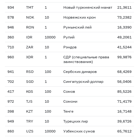
934
TMT
1
Новый туркменский манат
21,3611
578
NOK
10
Норвежских крон
73,2382
946
RON
1
Румынский лей
16,3390
360
IDR
10000
Рупий
49,2061
710
ZAR
10
Рэндов
41,5244
960
XDR
1
СДР (специальные права
99,9876
заимствования)
941
RSD
100
Сербских динаров
68,4269
702
SGD
1
Сингапурский доллар
56,0406
417
KGS
100
Сомов
85,5226
972
TJS
10
Сомони
71,4179
398
KZT
100
Тенге
16,7148
949
TRY
10
Турецких лир
39,6726
860
UZS
10000
Узбекских сумов
65,7612