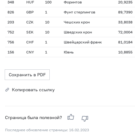
348
HUF
100
Форинтов
20,9235
826
GBP
1
Фунт стерлингов
89,7390
203
CZK
10
Чешских крон
33,8038
752
SEK
10
Шведских крон
72,0004
756
CHF
1
Швейцарский франк
81,0184
156
CNY
1
Юань
10,8855
Сохранить в PDF
Копировать ссылку
Страница была полезной?
Последнее обновление страницы: 16.02.2023