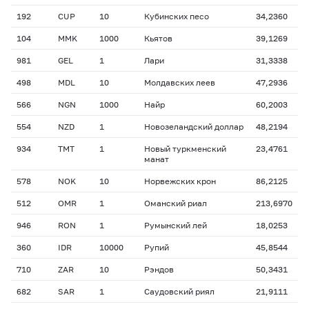
192
CUP
10
Кубинских песо
34,2360
104
MMK
1000
Кьятов
39,1269
981
GEL
1
Лари
31,3338
498
MDL
10
Молдавских леев
47,2936
566
NGN
1000
Найр
60,2003
554
NZD
1
Новозеландский доллар
48,2194
934
TMT
1
Новый туркменский
23,4761
манат
578
NOK
10
Норвежских крон
86,2125
512
OMR
1
Оманский риал
213,6970
946
RON
1
Румынский лей
18,0253
360
IDR
10000
Рупий
45,8544
710
ZAR
10
Рэндов
50,3431
682
SAR
1
Саудовский риял
21,9111