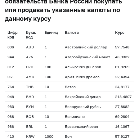
обязательств Банка России покупать
или продавать указанные валюты по
данному курсу
Цифр.
Букв.
Единиц
Валюта
Курс
код
код
036
AUD
1
Австралийский доллар
57,7548
944
AZN
1
Азербайджанский манат
48,3332
012
DZD
100
Алжирских динаров
61,8269
051
AMD
100
Армянских драмов
22,4394
764
THB
10
Батов
24,8177
048
BHD
1
Бахрейнский динар
218,4807
933
BYN
1
Белорусский рубль
27,8682
068
BOB
10
Боливиано
69,2804
986
BRL
1
Бразильский реал
16,1067
410
KRW
1000
Вон
57,9127