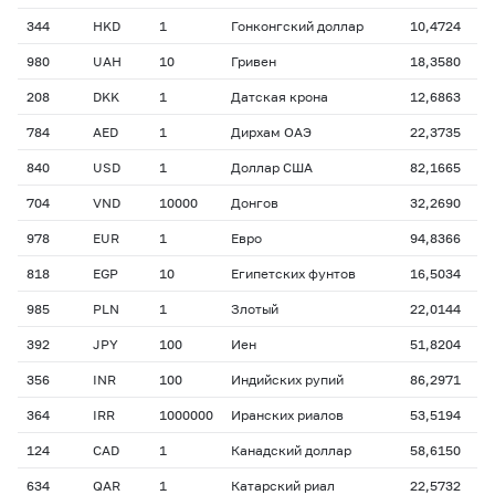
344
HKD
1
Гонконгский доллар
10,4724
980
UAH
10
Гривен
18,3580
208
DKK
1
Датская крона
12,6863
784
AED
1
Дирхам ОАЭ
22,3735
840
USD
1
Доллар США
82,1665
704
VND
10000
Донгов
32,2690
978
EUR
1
Евро
94,8366
818
EGP
10
Египетских фунтов
16,5034
985
PLN
1
Злотый
22,0144
392
JPY
100
Иен
51,8204
356
INR
100
Индийских рупий
86,2971
364
IRR
1000000
Иранских риалов
53,5194
124
CAD
1
Канадский доллар
58,6150
634
QAR
1
Катарский риал
22,5732