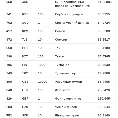
960
XDR
1
СДР (специальные
112,2805
права заимствования)
941
RSD
100
Сербских динаров
80,6975
702
SGD
1
Сингапурский доллар
64,0724
417
KGS
100
Сомов
93,9583
972
TJS
10
Сомони
88,8517
050
BDT
100
Так
66,4189
398
KZT
100
Тенге
17,5765
496
MNT
1000
Тугриков
22,8630
949
TRY
10
Турецких лир
17,2806
860
UZS
10000
Узбекских сумов
68,7465
348
HUF
100
Форинтов
25,8426
826
GBP
1
Фунт стерлингов
110,6454
203
CZK
10
Чешских крон
39,0544
752
SEK
10
Шведских крон
86,8149