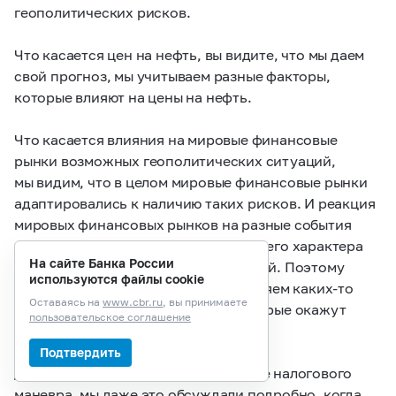
геополитических рисков.
Что касается цен на нефть, вы видите, что мы даем
свой прогноз, мы учитываем разные факторы,
которые влияют на цены на нефть.
Что касается влияния на мировые финансовые
рынки возможных геополитических ситуаций,
мы видим, что в целом мировые финансовые рынки
адаптировались к наличию таких рисков. И реакция
мировых финансовых рынков на разные события
геополитического характера, внешнего характера
На сайте Банка России
уже стала гораздо менее выраженной. Поэтому
используются файлы cookie
мы это тоже учитываем, но не выделяем каких-то
Оставаясь на
www.cbr.ru
, вы принимаете
таких существенных факторов, которые окажут
пользовательское соглашение
влияние на нас в ближайшее время.
Подтвердить
Действительно, исчезло упоминание налогового
маневра, мы даже это обсуждали подробно, когда