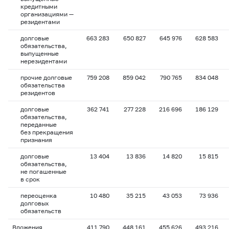
кредитными
организациями —
резидентами
долговые
663 283
650 827
645 976
628 583
обязательства,
выпущенные
нерезидентами
прочие долговые
759 208
859 042
790 765
834 048
обязательства
резидентов
долговые
362 741
277 228
216 696
186 129
обязательства,
переданные
без прекращения
признания
долговые
13 404
13 836
14 820
15 815
обязательства,
не погашенные
в срок
переоценка
10 480
35 215
43 053
73 936
долговых
обязательств
Вложения
411 790
448 161
455 626
493 216