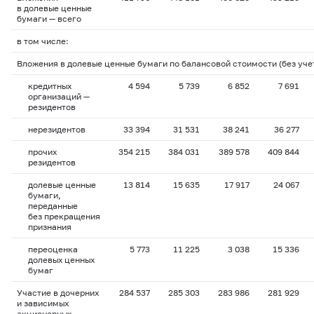
в долевые ценные
бумаги — всего
в том числе:
Вложения в долевые ценные бумаги по балансовой стоимости (без уче
кредитных
4 594
5 739
6 852
7 691
организаций —
резидентов
нерезидентов
33 394
31 531
38 241
36 277
прочих
354 215
384 031
389 578
409 844
резидентов
долевые ценные
13 814
15 635
17 917
24 067
бумаги,
переданные
без прекращения
признания
переоценка
5 773
11 225
3 038
15 336
долевых ценных
бумаг
Участие в дочерних
284 537
285 303
283 986
281 929
и зависимых
акционерных