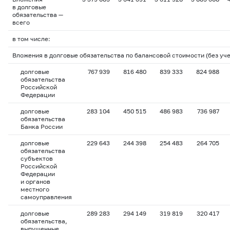
в долговые
обязательства —
всего
в том числе:
Вложения в долговые обязательства по балансовой стоимости (без уч
долговые
767 939
816 480
839 333
824 988
обязательства
Российской
Федерации
долговые
283 104
450 515
486 983
736 987
обязательства
Банка России
долговые
229 643
244 398
254 483
264 705
обязательства
субъектов
Российской
Федерации
и органов
местного
самоуправления
долговые
289 283
294 149
319 819
320 417
обязательства,
выпущенные