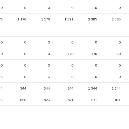
0
0
0
0
0
0
76
1 176
1 176
1 391
2 385
2 385
0
0
0
0
0
0
0
0
0
170
170
170
0
0
0
0
0
0
6
6
6
0
0
0
44
344
344
344
1 344
1 344
26
826
826
871
871
871