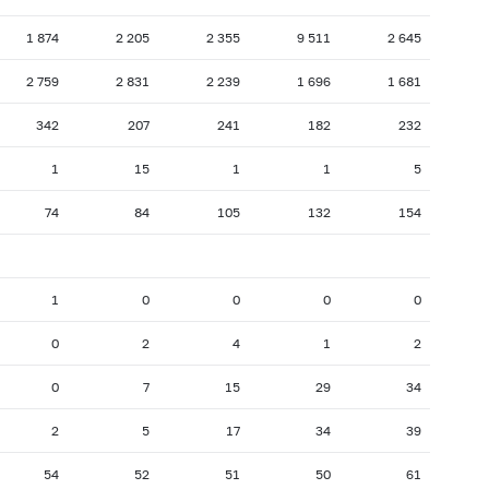
1 874
2 205
2 355
9 511
2 645
2 759
2 831
2 239
1 696
1 681
342
207
241
182
232
1
15
1
1
5
74
84
105
132
154
1
0
0
0
0
0
2
4
1
2
0
7
15
29
34
2
5
17
34
39
54
52
51
50
61