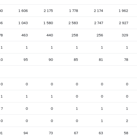
80
1 606
2 175
1 778
2 174
1 962
36
1 043
1 580
2 583
2 747
2 927
78
463
440
258
256
329
1
1
1
1
1
1
10
95
90
85
81
78
0
0
0
0
0
0
1
1
1
0
0
0
7
0
0
1
1
1
0
0
0
0
1
2
01
94
73
67
63
58