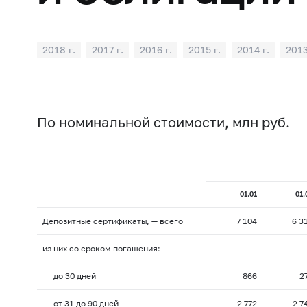
2018 г.
2017 г.
2016 г.
2015 г.
2014 г.
2013
2002 г.
2001 г.
2000 г.
1999 г.
По номинальной стоимости, млн руб.
01.01
01.
Депозитные сертификаты, — всего
7 104
6 3
из них со сроком погашения:
до 30 дней
866
2
от 31 до 90 дней
2 772
2 7