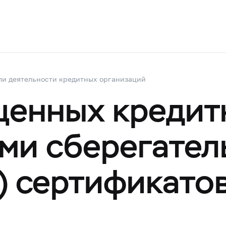
ли деятельности кредитных организаций
щенных креди
ми сберегател
) сертификато