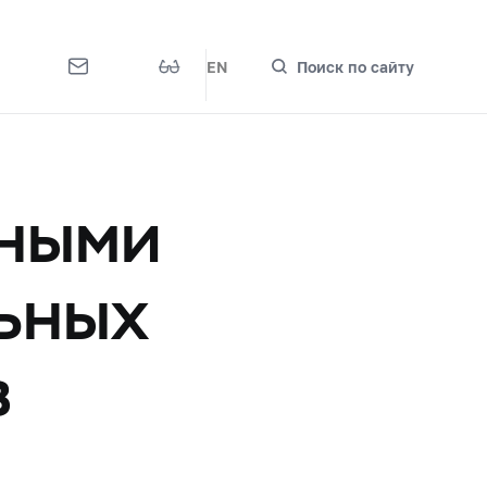
EN
Поиск по сайту
тными
ьных
в