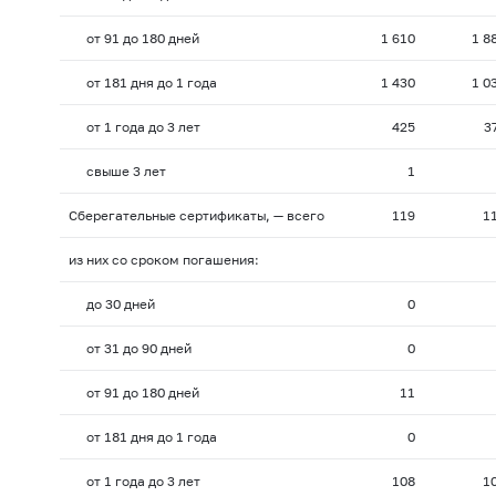
от 91 до 180 дней
1 610
1 8
от 181 дня до 1 года
1 430
1 0
от 1 года до 3 лет
425
3
свыше 3 лет
1
Сберегательные сертификаты, — всего
119
1
из них со сроком погашения:
до 30 дней
0
от 31 до 90 дней
0
от 91 до 180 дней
11
от 181 дня до 1 года
0
от 1 года до 3 лет
108
1