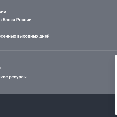
сии
в Банка России
есенных выходных дней
ы
ские ресурсы