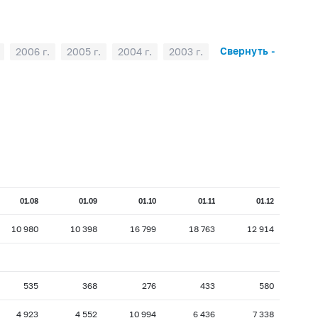
Свернуть -
2006 г.
2005 г.
2004 г.
2003 г.
01.08
01.09
01.10
01.11
01.12
10 980
10 398
16 799
18 763
12 914
535
368
276
433
580
4 923
4 552
10 994
6 436
7 338