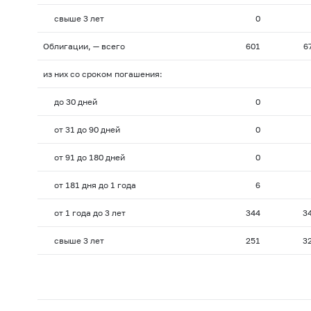
свыше 3 лет
0
Облигации, — всего
601
6
из них со сроком погашения:
до 30 дней
0
от 31 до 90 дней
0
от 91 до 180 дней
0
от 181 дня до 1 года
6
от 1 года до 3 лет
344
3
свыше 3 лет
251
3