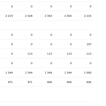
0
0
0
0
0
2 215
2 328
2 363
2 363
2 216
0
0
0
0
0
0
0
0
0
197
0
113
113
113
113
0
0
0
0
0
1 344
1 344
1 344
1 344
1 000
871
871
906
906
906