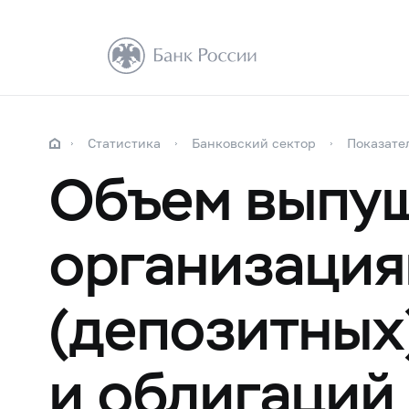
Статистика
Банковский сектор
Показате
Объем выпу
организация
(депозитных
и облигаций