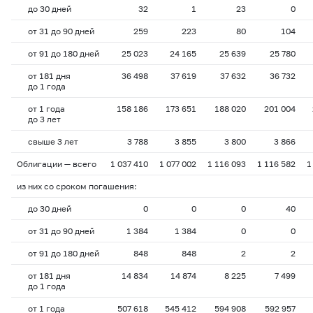
до 30 дней
32
1
23
0
от 31 до 90 дней
259
223
80
104
от 91 до 180 дней
25 023
24 165
25 639
25 780
от 181 дня
36 498
37 619
37 632
36 732
до 1 года
от 1 года
158 186
173 651
188 020
201 004
до 3 лет
свыше 3 лет
3 788
3 855
3 800
3 866
Облигации — всего
1 037 410
1 077 002
1 116 093
1 116 582
1
из них со сроком погашения:
до 30 дней
0
0
0
40
от 31 до 90 дней
1 384
1 384
0
0
от 91 до 180 дней
848
848
2
2
от 181 дня
14 834
14 874
8 225
7 499
до 1 года
от 1 года
507 618
545 412
594 908
592 957