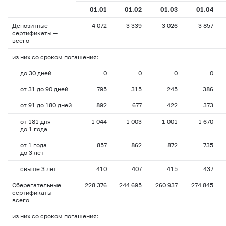
01.01
01.02
01.03
01.04
Депозитные
4 072
3 339
3 026
3 857
сертификаты —
всего
из них со сроком погашения:
до 30 дней
0
0
0
0
от 31 до 90 дней
795
315
245
386
от 91 до 180 дней
892
677
422
373
от 181 дня
1 044
1 003
1 001
1 670
до 1 года
от 1 года
857
862
872
735
до 3 лет
свыше 3 лет
410
407
415
437
Сберегательные
228 376
244 695
260 937
274 845
сертификаты —
всего
из них со сроком погашения: