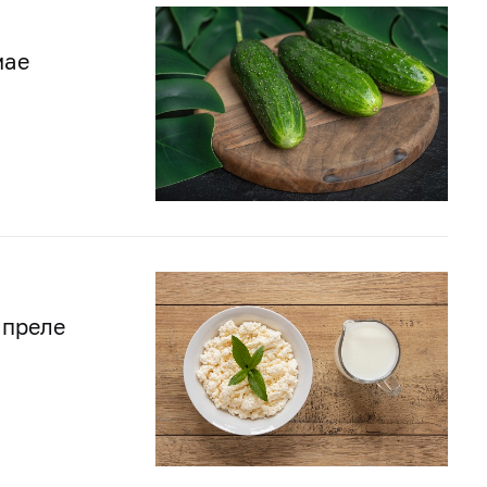
мае
апреле