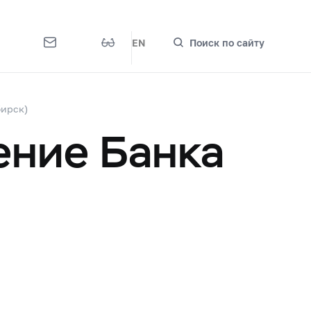
EN
Поиск по сайту
бирск)
ение Банка