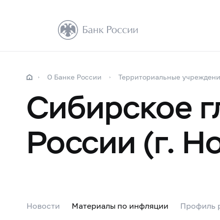
О Банке России
Территориальные учрежден
Сибирское г
России (г. Н
Новости
Материалы по инфляции
Профиль р