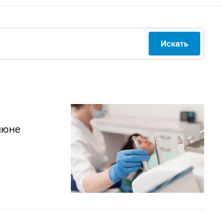
Искать
июне