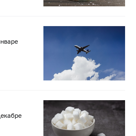
январе
декабре