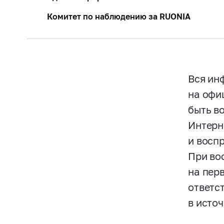
Комитет по наблюдению за RUONIA
Вся ин
на офи
быть в
Интерн
и восп
При во
на пер
ответс
в исто