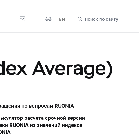
EN
Поиск по сайту
dex Average)
ращения по вопросам RUONIA
ькулятор расчета срочной версии
вки RUONIA из значений индекса
ONIA