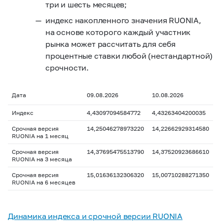
три и шесть месяцев;
индекс накопленного значения RUONIA,
на основе которого каждый участник
рынка может рассчитать для себя
процентные ставки любой (нестандартной)
срочности.
Дата
09.08.2026
10.08.2026
Индекс
4,43097094584772
4,43263404200035
Срочная версия
14,25046278973220
14,22662929314580
RUONIA на 1 месяц
Срочная версия
14,37695475513790
14,37520923686610
RUONIA на 3 месяца
Срочная версия
15,01636132306320
15,00710288271350
RUONIA на 6 месяцев
Динамика индекса и срочной версии RUONIA