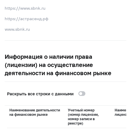
https://www.sbnk.ru
https://астрасенд.рф
www.sbnk.ru
Информация о наличии права
(лицензии) на осуществление
деятельности на финансовом рынке
Раскрыть все строки с данными
Наименование деятельности
Учетный номер
Наимено
на финансовом рынке
(номер лицензии,
лицензи
номер записи в
реестре)