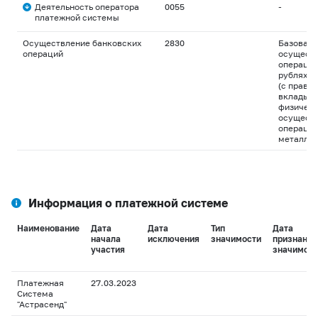
Деятельность оператора
0055
-
платежной системы
Осуществление банковских
2830
Базовая 
операций
осуществ
операций
рублях и
(с право
вклады д
физическ
осуществ
операций
металла
Информация о платежной системе
Наименование
Дата
Дата
Тип
Дата
начала
исключения
значимости
признания
участия
значимост
Платежная
27.03.2023
Система
"Астрасенд"