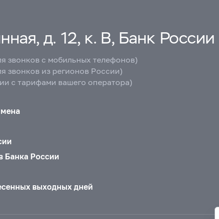
ная, д. 12, к. В, Банк России
ля звонков с мобильных телефонов)
ля звонков из регионов России)
вии с тарифами вашего оператора)
бмена
сии
в Банка России
есенных выходных дней