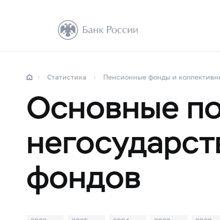
Статистика
Пенсионные фонды и коллективн
Основные по
негосударст
фондов