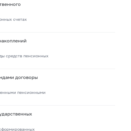
ственного
онных счетах
 накоплений
ды средств пенсионных
ондами договоры
твенными пенсионными
сударственных
 сформированных