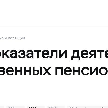
ые инвестиции
казатели деят
венных пенси