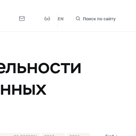
EN
Поиск по сайту
ельности
онных