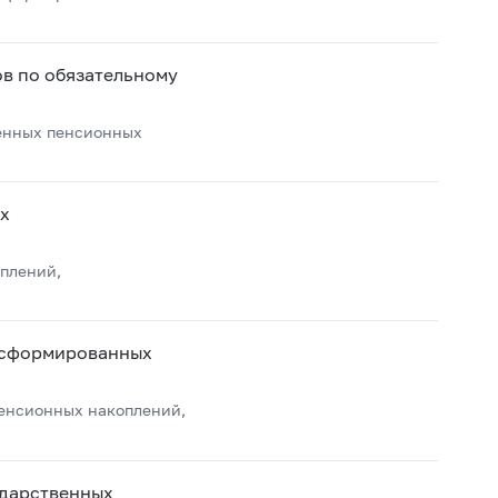
в по обязательному
енных пенсионных
х
плений,
, сформированных
пенсионных накоплений,
ударственных