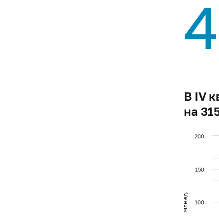
4
В IV 
на 31
200
150
Млн ед.
100