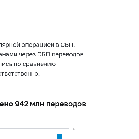
лярной операцией в СБП.
анами через СБП переводов
ились по сравнению
ответственно.
шено 942 млн переводов
6