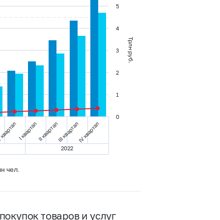
5
4
Трлн руб.
3
2
1
0
 квартал
I квартал
II квартал
III квартал
IV квартал
2022
н чел.
покупок товаров и услуг