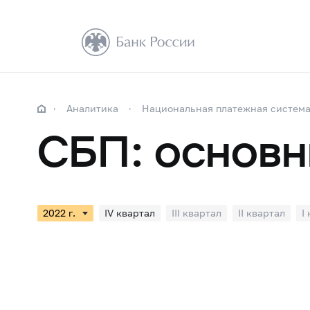
Аналитика
Национальная платежная систем
СБП: основн
IV квартал
III квартал
II квартал
I