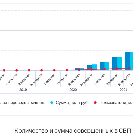
ртал
II квартал
III квартал
IV квартал
I квартал
II квартал
III квартал
IV квартал
I квартал
II квартал
III квартал
IV
2019
2020
2021
●
●
тво переводов, млн ед.
Сумма, трлн руб.
Пользователи, мл
Количество и сумма совершенных в СБП 