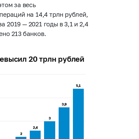
этом за весь
пераций на 14,4 трлн рублей,
 за
2019 —
2021 годы в 3,1 и 2,4
ено 213 банков.
евысил 20 трлн рублей
5,1
5,1
3,9
3,9
3
3
2,4
2,4
2
2