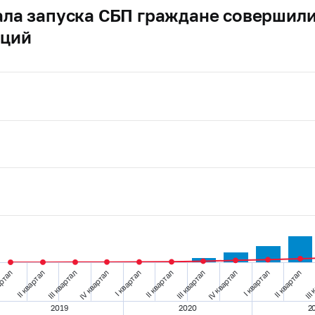
ала запуска СБП граждане совершили
аций
артал
II квартал
III квартал
IV квартал
I квартал
II квартал
III квартал
IV квартал
I квартал
II квартал
III 
2019
2020
2