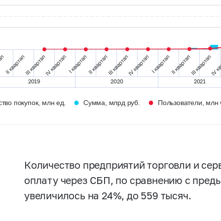
тал
II квартал
III квартал
IV квартал
I квартал
II квартал
III квартал
IV квартал
I квартал
II квартал
III квартал
IV к
2019
2020
2021
●
●
тво покупок, млн ед.
Сумма, млрд руб.
Пользователи, млн 
Количество предприятий торговли и сер
оплату через СБП, по сравнению с пре
увеличилось на 24%, до 559 тысяч.