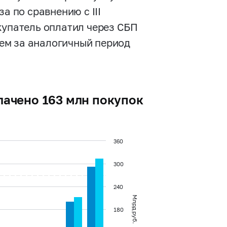
а по сравнению с III
купатель оплатил через СБП
 чем за аналогичный период
плачено 163 млн покупок
360
300
240
Млрд руб.
180