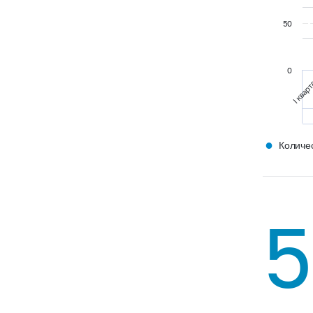
50
0
I квар
●
Количес
5