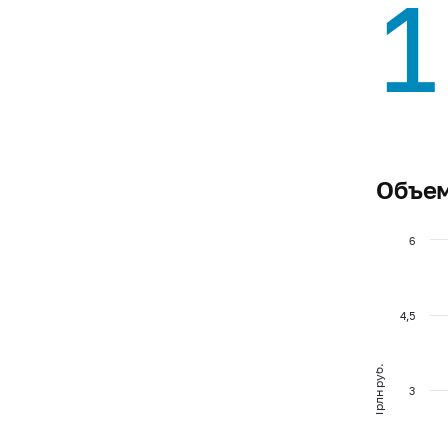
1
Объем
6
4,5
Трлн руб.
3