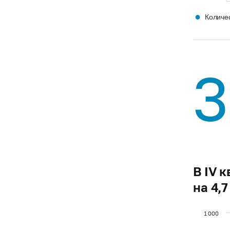
●
Количес
3
В IV 
на 4,
1 000