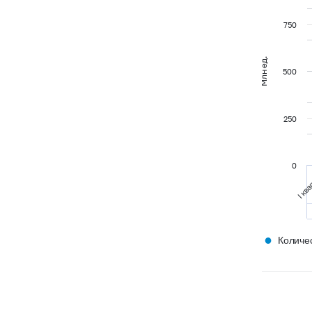
750
Млн ед.
500
250
0
I ква
●
Количес