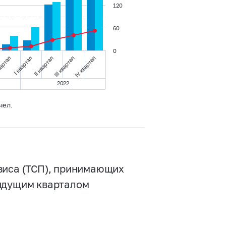
120
60
0
вартал
I квартал
II квартал
III квартал
IV квартал
2022
чел.
виса (ТСП), принимающих
дыдущим кварталом