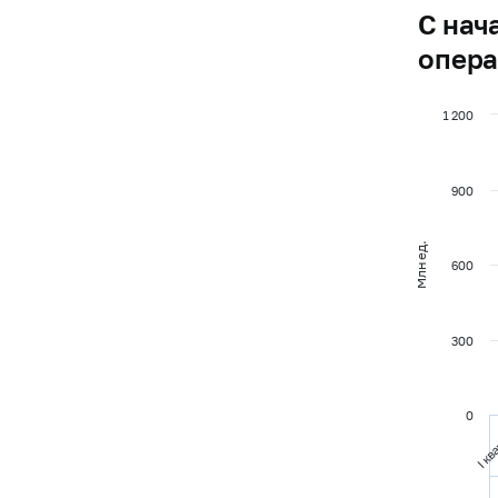
С нач
опер
1 200
900
Млн ед.
600
300
0
I кв