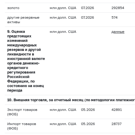
золото
млн долл. США
07.2026
292854
другие резервные
млн долл. США
07.2026
574
активы
9. Оценка
млн долл. США
данные
предстоящих
изменений
международных
резервов и другой
ликвидности в
иностранной валюте
органов денежно-
кредитного
регулирования
Российской
Федерации, по
состоянию на конец
периода
10. Внешняя торговля, за отчетный месяц (по методологии платежног
Экспорт товаров
млн долл. США
05.2026
42891
(ФОБ)
Импорт товаров
млн долл. США
05.2026
28737
(ФОБ)