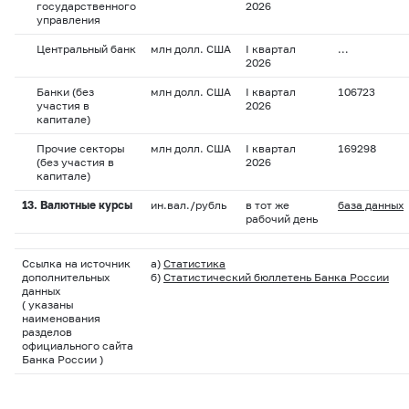
государственного
2026
управления
Центральный банк
млн долл. США
I квартал
…
2026
Банки (без
млн долл. США
I квартал
106723
участия в
2026
капитале)
Прочие секторы
млн долл. США
I квартал
169298
(без участия в
2026
капитале)
13. Валютные курсы
ин.вал./рубль
в тот же
база данных
рабочий день
Ссылка на источник
а)
Статистика
дополнительных
б)
Статистический бюллетень Банка России
данных
(
указаны
наименования
разделов
официального сайта
Банка России
)