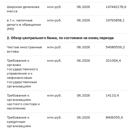
Широкая денежная
млн руб.
06.2026
147442178,6
масса
в т.ч. наличные
млн руб.
06.2026
19793858,1
деньги в обращении
(М0)
2. Обзор центрального банка, по состоянию на конец периода
Чистые иностранные
млн руб.
06.2026
54080539,2
активы
Требования к
млн руб.
06.2026
321004,4
органам
государственного
управления и к
нефинансовым
государственным
организациям
Требования к
млн руб.
06.2026
14110,4
организациям
частного сектора и
населению
Требования к
млн руб.
06.2026
8406355,4
кредитным
организациям