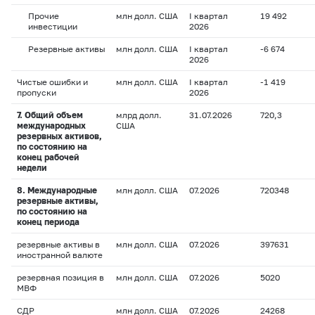
Прочие
млн долл. США
I квартал
19 492
инвестиции
2026
Резервные активы
млн долл. США
I квартал
-6 674
2026
Чистые ошибки и
млн долл. США
I квартал
-1 419
пропуски
2026
7. Общий объем
млрд долл.
31.07.2026
720,3
международных
США
резервных активов,
по состоянию на
конец рабочей
недели
8. Международные
млн долл. США
07.2026
720348
резервные активы,
по состоянию на
конец периода
резервные активы в
млн долл. США
07.2026
397631
иностранной валюте
резервная позиция в
млн долл. США
07.2026
5020
МВФ
СДР
млн долл. США
07.2026
24268