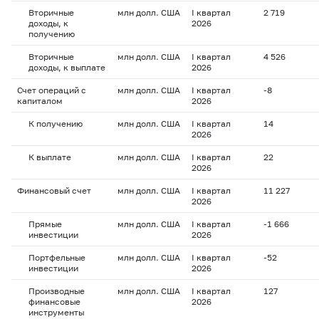
Вторичные
млн долл. США
I квартал
2 719
доходы, к
2026
получению
Вторичные
млн долл. США
I квартал
4 526
доходы, к выплате
2026
Счет операций с
млн долл. США
I квартал
-8
капиталом
2026
К получению
млн долл. США
I квартал
14
2026
К выплате
млн долл. США
I квартал
22
2026
Финансовый счет
млн долл. США
I квартал
11 227
2026
Прямые
млн долл. США
I квартал
-1 666
инвестиции
2026
Портфельные
млн долл. США
I квартал
-52
инвестиции
2026
Производные
млн долл. США
I квартал
127
финансовые
2026
инструменты