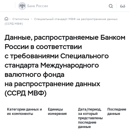
Статистика
Специальный стандарт МВФ на распространение данных
(ССРД МВФ)
Данные, распространяемые Банком
России в соответствии
с требованиями Специального
стандарта Международного
валютного фонда
на распространение данных
(ССРД МВФ)
Категории данных и
Единицы
Дата/период,
Последние
их компоненты
измерения
за который
данные
представлены
последние
данные