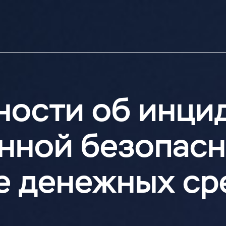
ности об инци
нной безопасн
е денежных ср