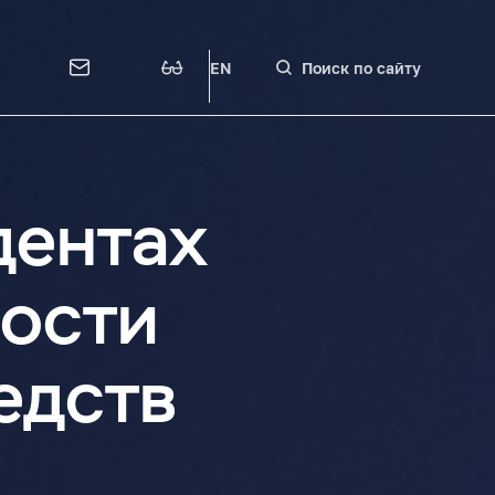
EN
Поиск по сайту
дентах
ости
едств