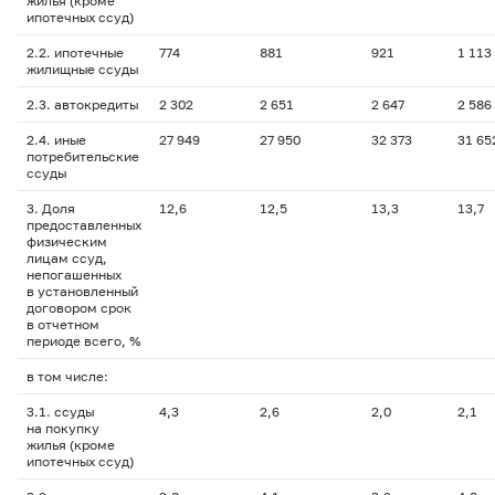
жилья (кроме
ипотечных ссуд)
2.2. ипотечные
774
881
921
1 113
жилищные ссуды
2.3. автокредиты
2 302
2 651
2 647
2 586
2.4. иные
27 949
27 950
32 373
31 65
потребительские
ссуды
3. Доля
12,6
12,5
13,3
13,7
предоставленных
физическим
лицам ссуд,
непогашенных
в установленный
договором срок
в отчетном
периоде всего, %
в том числе:
3.1. ссуды
4,3
2,6
2,0
2,1
на покупку
жилья (кроме
ипотечных ссуд)