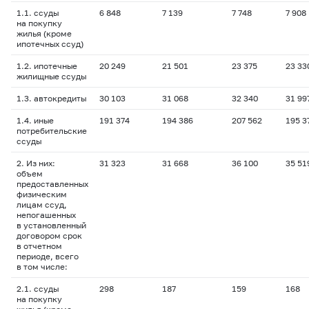
1.1. ссуды
6 848
7 139
7 748
7 908
на покупку
жилья (кроме
ипотечных ссуд)
1.2. ипотечные
20 249
21 501
23 375
23 33
жилищные ссуды
1.3. автокредиты
30 103
31 068
32 340
31 99
1.4. иные
191 374
194 386
207 562
195 3
потребительские
ссуды
2. Из них:
31 323
31 668
36 100
35 51
объем
предоставленных
физическим
лицам ссуд,
непогашенных
в установленный
договором срок
в отчетном
периоде, всего
в том числе:
2.1. ссуды
298
187
159
168
на покупку