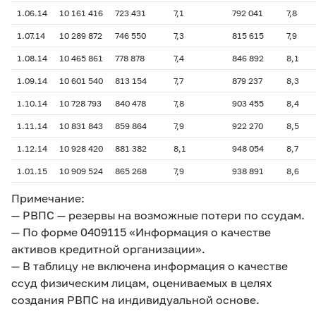
1.06.14
10 161 416
723 431
7,1
792 041
7,8
1.07.14
10 289 872
746 550
7,3
815 615
7,9
1.08.14
10 465 861
778 878
7,4
846 892
8,1
1.0
9
.14
10 601 540
813 154
7,7
879 237
8,3
1.10.14
10 728 793
840 478
7,8
903 455
8,4
1.11.14
10 831 843
859 864
7,9
922 270
8,5
1.12.14
10 928 420
881 382
8,1
948 054
8,7
1.01.15
10 909 524
865 268
7,9
938 891
8,6
Примечание:
— РВПС — резервы на возможные потери по ссудам.
— По форме 0409115 «Информация о качестве
активов кредитной организации».
— В таблицу не включена информация о качестве
ссуд физическим лицам, оцениваемых в целях
создания РВПС на индивидуальной основе.