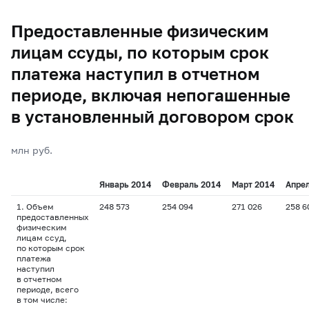
Предоставленные физическим
лицам ссуды, по которым срок
платежа наступил в отчетном
периоде, включая непогашенные
в установленный договором срок
млн руб.
Январь 2014
Февраль 2014
Март 2014
Апре
1. Объем
248 573
254 094
271 026
258 6
предоставленных
физическим
лицам ссуд,
по которым срок
платежа
наступил
в отчетном
периоде, всего
в том числе: