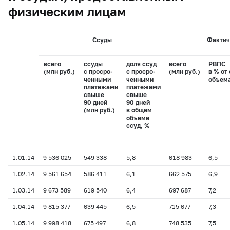
физическим лицам
Ссуды
Фактич
всего
ссуды
доля ссуд
всего
РВПС
(млн руб.)
с просро-
с просро-
(млн руб.)
в % от
ченными
ченными
объема
платежами
платежами
свыше
свыше
90 дней
90 дней
(млн руб.)
в общем
объеме
ссуд, %
1.01.14
9 536 025
549 338
5,8
618 983
6,5
1.02.14
9 561 654
586 411
6,1
662 575
6,9
1.03.14
9 673 589
619 540
6,4
697 687
7,2
1.04.14
9 815 377
639 445
6,5
715 677
7,3
1.05.14
9 998 418
675 497
6,8
748 535
7,5