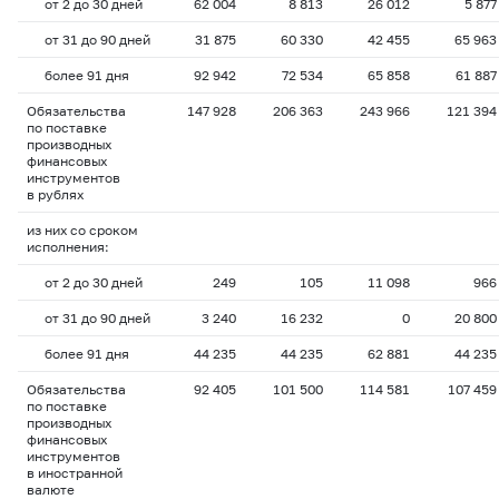
от 2 до 30 дней
62 004
8 813
26 012
5 877
от 31 до 90 дней
31 875
60 330
42 455
65 963
более 91 дня
92 942
72 534
65 858
61 887
Обязательства
147 928
206 363
243 966
121 394
по поставке
производных
финансовых
инструментов
в рублях
из них со сроком
исполнения:
от 2 до 30 дней
249
105
11 098
966
от 31 до 90 дней
3 240
16 232
0
20 800
более 91 дня
44 235
44 235
62 881
44 235
Обязательства
92 405
101 500
114 581
107 459
по поставке
производных
финансовых
инструментов
в иностранной
валюте