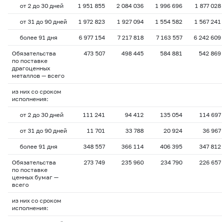
от 2 до 30 дней
1 951 855
2 084 036
1 996 696
1 877 028
от 31 до 90 дней
1 972 823
1 927 094
1 554 582
1 567 241
более 91 дня
6 977 154
7 217 818
7 163 557
6 242 609
Обязательства
473 507
498 445
584 881
542 869
по поставке
драгоценных
металлов — всего
из них со сроком
исполнения:
от 2 до 30 дней
111 241
94 412
135 054
114 697
от 31 до 90 дней
11 701
33 788
20 924
36 967
более 91 дня
348 557
366 114
406 395
347 812
Обязательства
273 749
235 960
234 790
226 657
по поставке
ценных бумаг —
всего
из них со сроком
исполнения: