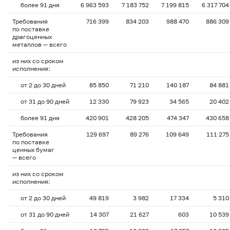
более 91 дня
6 963 593
7 183 752
7 199 815
6 317 704
Требования
716 399
834 203
988 470
886 309
по поставке
драгоценных
металлов — всего
из них со сроком
исполнения:
от 2 до 30 дней
85 850
71 210
140 187
84 881
от 31 до 90 дней
12 330
79 923
34 565
20 402
более 91 дня
420 901
428 205
474 347
430 658
Требования
129 697
89 276
109 649
111 275
по поставке
ценных бумаг
— всего
из них со сроком
исполнения:
от 2 до 30 дней
49 819
3 982
17 334
5 310
от 31 до 90 дней
14 307
21 627
603
10 539