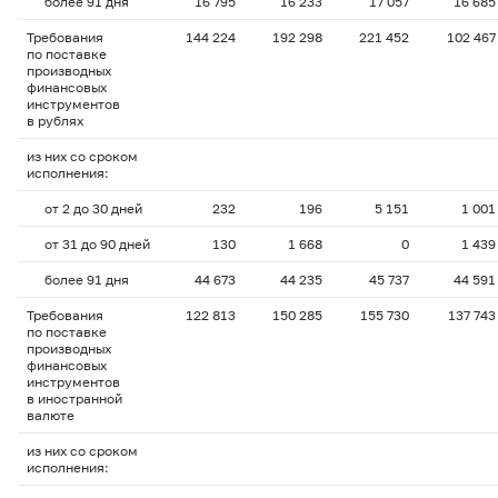
более 91 дня
16 795
16 233
17 057
16 685
Требования
144 224
192 298
221 452
102 467
по поставке
производных
финансовых
инструментов
в рублях
из них со сроком
исполнения:
от 2 до 30 дней
232
196
5 151
1 001
от 31 до 90 дней
130
1 668
0
1 439
более 91 дня
44 673
44 235
45 737
44 591
Требования
122 813
150 285
155 730
137 743
по поставке
производных
финансовых
инструментов
в иностранной
валюте
из них со сроком
исполнения: