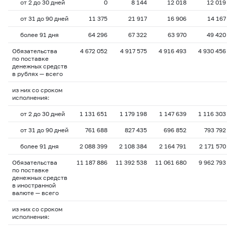
от 2 до 30 дней
0
8 144
12 018
12 019
от 31 до 90 дней
11 375
21 917
16 906
14 167
более 91 дня
64 296
67 322
63 970
49 420
Обязательства
4 672 052
4 917 575
4 916 493
4 930 456
по поставке
денежных средств
в рублях — всего
из них со сроком
исполнения:
от 2 до 30 дней
1 131 651
1 179 198
1 147 639
1 116 303
от 31 до 90 дней
761 688
827 435
696 852
793 792
более 91 дня
2 088 399
2 108 384
2 164 791
2 171 570
Обязательства
11 187 886
11 392 538
11 061 680
9 962 793
по поставке
денежных средств
в иностранной
валюте — всего
из них со сроком
исполнения: