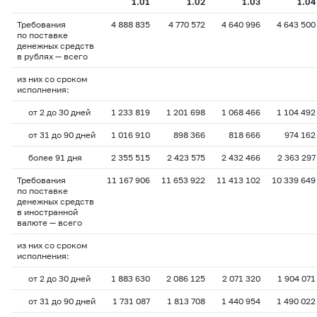
1.01
1.02
1.03
1.04
Требования
4 888 835
4 770 572
4 640 996
4 643 500
по поставке
денежных средств
в рублях — всего
из них со сроком
исполнения:
от 2 до 30 дней
1 233 819
1 201 698
1 068 466
1 104 492
от 31 до 90 дней
1 016 910
898 366
818 666
974 162
более 91 дня
2 355 515
2 423 575
2 432 466
2 363 297
Требования
11 167 906
11 653 922
11 413 102
10 339 649
по поставке
денежных средств
в иностранной
валюте — всего
из них со сроком
исполнения:
от 2 до 30 дней
1 883 630
2 086 125
2 071 320
1 904 071
от 31 до 90 дней
1 731 087
1 813 708
1 440 954
1 490 022