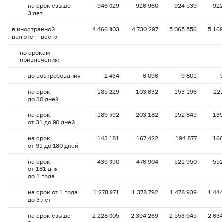
на срок свыше
946 029
926 960
924 539
92
3 лет
в иностранной
4 466 803
4 730 297
5 065 556
5 16
валюте — всего
по срокам
привлечения:
до востребования
2 434
6 096
9 801
на срок
185 229
103 632
153 196
22
до 30 дней
на срок
189 592
203 182
152 849
13
от 31 до 90 дней
на срок
143 181
167 422
194 877
16
от 91 до 180 дней
на срок
439 390
476 904
521 950
55
от 181 дня
до 1 года
на срок от 1 года
1 278 971
1 378 792
1 478 939
1 44
до 3 лет
на срок свыше
2 228 005
2 394 269
2 553 945
2 63