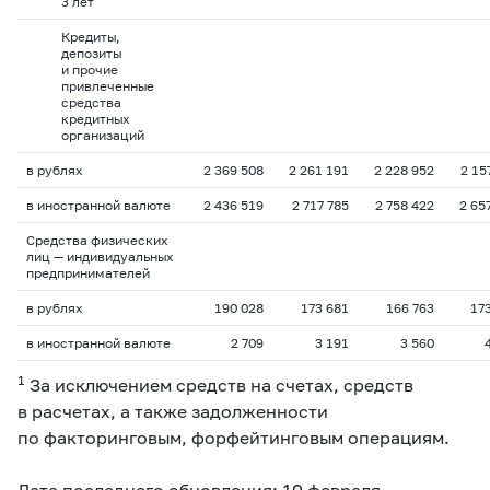
3 лет
Кредиты,
депозиты
и прочие
привлеченные
средства
кредитных
организаций
в рублях
2 369 508
2 261 191
2 228 952
2 15
в иностранной валюте
2 436 519
2 717 785
2 758 422
2 65
Средства физических
лиц — индивидуальных
предпринимателей
в рублях
190 028
173 681
166 763
17
в иностранной валюте
2 709
3 191
3 560
1
За исключением средств на счетах, средств
в расчетах, а также задолженности
по факторинговым, форфейтинговым операциям.
Дата последнего обновления: 10 февраля