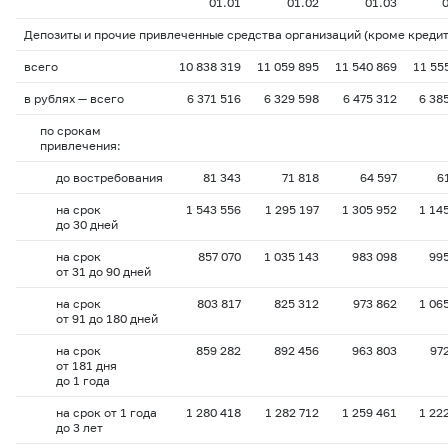
01.01
01.02
01.03
Депозиты и прочие привлеченные средства организаций (кроме креди
всего
10 838 319
11 059 895
11 540 869
11 55
в рублях — всего
6 371 516
6 329 598
6 475 312
6 38
по срокам
привлечения:
до востребования
81 343
71 818
64 597
6
на срок
1 543 556
1 295 197
1 305 952
1 14
до 30 дней
на срок
857 070
1 035 143
983 098
99
от 31 до 90 дней
на срок
803 817
825 312
973 862
1 06
от 91 до 180 дней
на срок
859 282
892 456
963 803
97
от 181 дня
до 1 года
на срок от 1 года
1 280 418
1 282 712
1 259 461
1 22
до 3 лет