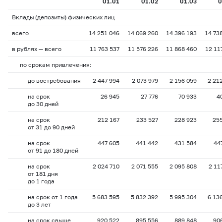
01.01
01.02
01.03
0
Вклады (депозиты) физических лиц
всего
14 251 046
14 069 260
14 396 193
14 73
в рублях — всего
11 763 537
11 576 226
11 868 460
12 11
по срокам привлечения:
до востребования
2 447 994
2 073 979
2 156 059
2 21
на срок
26 945
27 776
70 933
4
до 30 дней
на срок
212 167
233 527
228 923
25
от 31 до 90 дней
на срок
447 605
441 442
431 584
44
от 91 до 180 дней
на срок
2 024 710
2 071 555
2 095 808
2 11
от 181 дня
до 1 года
на срок от 1 года
5 683 595
5 832 392
5 995 304
6 13
до 3 лет
на срок свыше
920 522
895 556
889 848
90