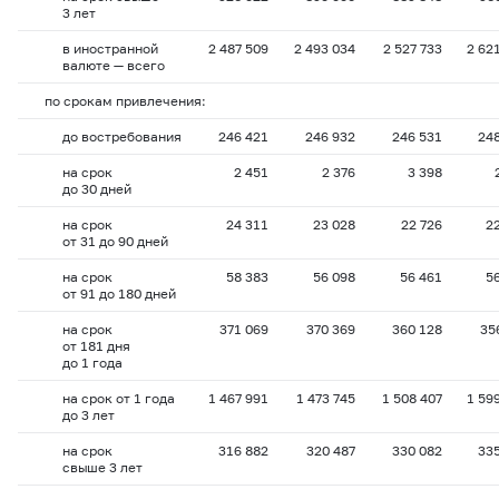
3 лет
в иностранной
2 487 509
2 493 034
2 527 733
2 62
валюте — всего
по срокам привлечения:
до востребования
246 421
246 932
246 531
24
на срок
2 451
2 376
3 398
до 30 дней
на срок
24 311
23 028
22 726
2
от 31 до 90 дней
на срок
58 383
56 098
56 461
5
от 91 до 180 дней
на срок
371 069
370 369
360 128
35
от 181 дня
до 1 года
на срок от 1 года
1 467 991
1 473 745
1 508 407
1 59
до 3 лет
на срок
316 882
320 487
330 082
33
свыше 3 лет