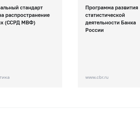
альный стандарт
Программа развития
а распространение
статистической
х (ССРД МВФ)
деятельности Банка
России
тика
www.cbr.ru