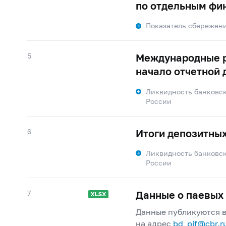
по отдельным фи
Показатель сбережен
5
Международные р
начало отчетной 
Ликвидность банковск
России
6
Итоги депозитны
Ликвидность банковск
России
7
Данные о паевых
Данные публикуются 
на адрес
bd_pif@cbr.r