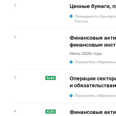
1
Ценные бумаги, 
Ликвидность банковск
России
2
Финансовые акти
финансовым инс
Июнь 2026 года
Показатель сбережен
3
Операции сектор
и обязательства
Показатель сбережен
4
Финансовые акти