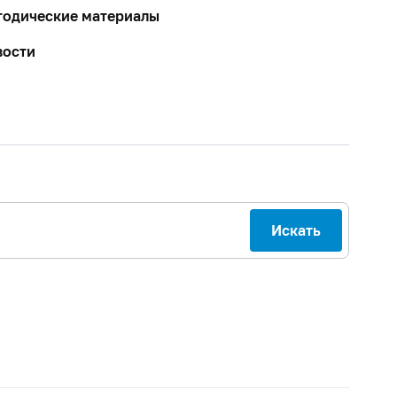
тодические материалы
вости
Искать