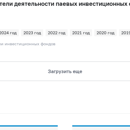
тели деятельности паевых инвестиционных
2024 год
2023 год
2022 год
2021 год
2020 год
2019
2016 год
2015 год
2014 год
2013 год
2012 год
2011
и инвестиционных фондов
2008 год
Загрузить еще