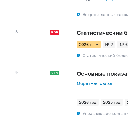
Витрина данных паев
8
Статистический 
№ 7
№ 6
Статистический бюлле
9
Основные показа
Обратная связь
2026 год
2025 год
2018 год
2017 год
Управляющие компани
2010 год
2009 год