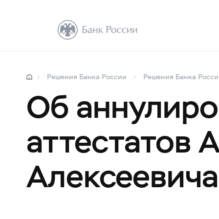
Решения Банка России
Решения Банка Росси
Об аннулир
аттестатов 
Алексеевича