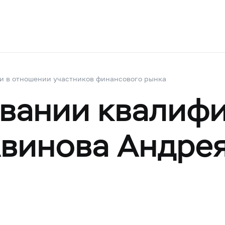
и в отношении участников финансового рынка
овании квалиф
Авинова Андре