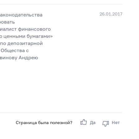
26.01.2017
законодательства
ровать
циалист финансового
ию ценными бумагами»
 по депозитарной
 Общества с
Авинову Андрею
Страница была полезной?
Да
Нет