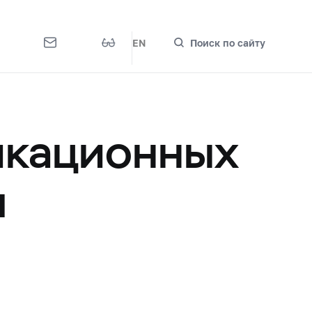
EN
Поиск по сайту
икационных
я