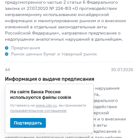
предусмотренного частью 2 статьи 6 Федерального
закона от 27.07.2010 № 224-ФЗ «О противодействии
неправомерному использованию инсайдерской
информации и манипулированию рынком и о внесении
изменений в отдельные законодательные акты
Российской Федерации», направлено предписание о
недопущении аналогичных нарушений в дальнейшем.
Предписания
Рынок ценных бумаг и товарный рынок
44
30.07.2026
Информация о выдаче предписания
Банком России по факту установленного нарушения
На сайте Банка России
Акчуриным Шамилем Булатовичем запрета,
используются файлы cookie
предусмотренного частью 2 статьи 6 Федерального
Оставаясь на
www.cbr.ru
, вы принимаете
закона от 27.07.2010 № 224-ФЗ «О противодействии
пользовательское соглашение
неправомерному использованию инсайдерской
информации и манипулированию рынком и о внесении
Подтвердить
изменений в отдельные законодательные акты
Российской Федерации», направлено предписание о
недопущении аналогичных нарушений в дальнейшем.