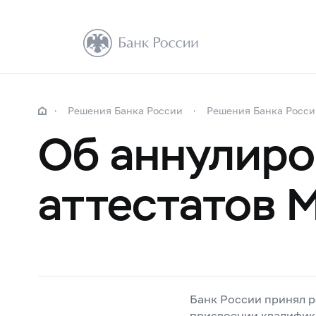
Решения Банка России
Решения Банка Росси
Об аннулир
аттестатов 
Банк России принял 
присвоении квалифик