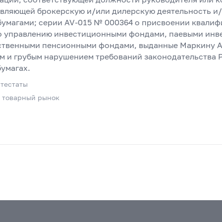
твляющей брокерскую и/или дилерскую деятельность и
умагами; серии AV-015 № 000364 о присвоении квалиф
о управлению инвестиционными фондами, паевыми ин
ственными пенсионными фондами, выданные Маркину А
м и грубым нарушением требований законодательства 
умагах.
тестаты
и товарный рынок