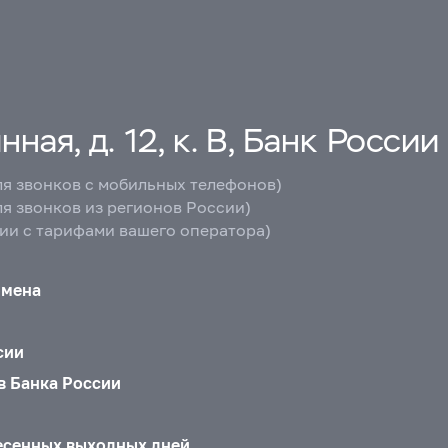
ная, д. 12, к. В, Банк России
ля звонков с мобильных телефонов)
ля звонков из регионов России)
вии с тарифами вашего оператора)
бмена
сии
в Банка России
есенных выходных дней