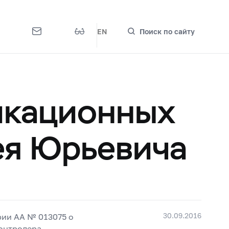
EN
Поиск по сайту
икационных
ея Юрьевича
30.09.2016
рии АА № 013075 о
онтролера