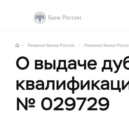
Решения Банка России
Решения Банка Росси
О выдаче ду
квалификаци
№ 029729