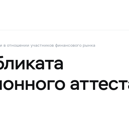
и в отношении участников финансового рынка
бликата
онного аттест