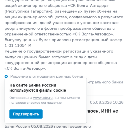
акций акционерного общества «СК Волга-Автодор»
(Республика Татарстан), размещаемых путем обмена на
акции акционерного общества, создаваемого в результате
преобразования, долей участников в уставном капитале
реорганизуемого в форме преобразования общества с
ограниченной ответственностью «СК Волга-Автодор».
Выпуску ценных бумаг присвоен регистрационный номер
1-01-11054-P.
Решение о государственной регистрации указанного
выпуска ценных бумаг вступает в силу с даты
государственной регистрации акционерного общества
«СК Волга-Автодор».
Решение в отношении ценных бумаг
Волго-Вятское главное управление Центрального банка
На сайте Банка России
Российской Федерации
используются файлы cookie
Оставаясь на
www.cbr.ru
, вы принимаете
40
05.08.2026 10:26
пользовательское соглашение
АО «ИАТ» г. Иркутска, ОГРН не присвоен, ИНН не
Подтвердить
присвоен
Банк России 05.08.2026 принял решение о