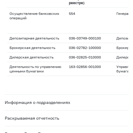
реестре)
Осуществление банковских
554
Генераль
операций
Депозитарная деятельность
036-03749-000100
Депозита
Брокерская деятельность
036-02782-100000
Брокерс
Дилерская деятельность
036-02825-010000
Дилерск
Деятельность по управлению
163-02856-001000
Управле
ценными бумагами
бумагам
Информация о подразделениях
Раскрываемая отчетность