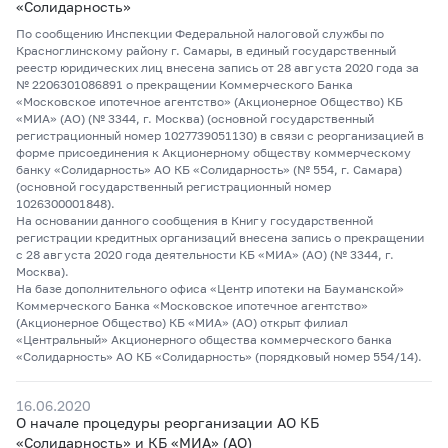
«Солидарность»
По сообщению Инспекции Федеральной налоговой службы по
Красноглинскому району г. Самары, в единый государственный
реестр юридических лиц внесена запись от 28 августа 2020 года за
№ 2206301086891 о прекращении Коммерческого Банка
«Московское ипотечное агентство» (Акционерное Общество) КБ
«МИА» (АО) (№ 3344, г. Москва) (основной государственный
регистрационный номер 1027739051130) в связи с реорганизацией в
форме присоединения к Акционерному обществу коммерческому
банку «Солидарность» АО КБ «Солидарность» (№ 554, г. Самара)
(основной государственный регистрационный номер
1026300001848).
На основании данного сообщения в Книгу государственной
регистрации кредитных организаций внесена запись о прекращении
с 28 августа 2020 года деятельности КБ «МИА» (АО) (№ 3344, г.
Москва).
На базе дополнительного офиса «Центр ипотеки на Бауманской»
Коммерческого Банка «Московское ипотечное агентство»
(Акционерное Общество) КБ «МИА» (АО) открыт филиал
«Центральный» Акционерного общества коммерческого банка
«Солидарность» АО КБ «Солидарность» (порядковый номер 554/14).
16.06.2020
О начале процедуры реорганизации АО КБ
«Солидарность» и КБ «МИА» (АО)