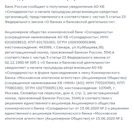
Банк России сообщает о получении уведомления АО КБ
«Солидарность» о начале процедуры реорганизации кредитных
организаций, представленного в соответствии с частью 5 статьи 23
Федерального закона «О банках и банковской деятельности»:
Акционерное общество коммерческий банк «Солидарность»
(сокращенное наименование АО КБ «Солидарность»; ИНН
6316028910; КПП 631701001; ОГРН 1026300001848;
местонахождение: 443099, г.Самара, ул.Куйбышева,90;
регистрационный номер, присвоенный Банком России, 554) в
соответствии с частью 5 статьи 23 Федерального закона от
02.12.1990 № 395-1 «О банках и банковской деятельности»
уведомляет о начале процедуры реорганизации АО КБ
«Солидарность» в форме присоединения к нему Коммерческого
Банка «Московское ипотечное агентство» (Акционерное Общество)
(сокращенное наименование КБ «МИА» (АО); ИНН 7703247043; КПП
770801001; ОГРН 1027739051130; местонахождение: 107045, г.
Москва, Селивёрстов переулок, дом 4, стр. 1; регистрационный
номер, присвоенный Банком России, 3344) в соответствии с
решением единственного акционера Акционерного общества
коммерческого банка «Солидарность» от 15.06.2020 № 2 и решением
единственного акционера Коммерческого банка «Московское
ипотечное агентство» (Акционерное Общество) от 15.06.2020 № 2.