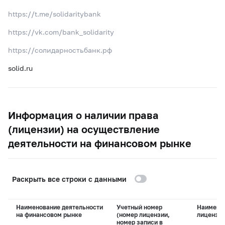
https://t.me/solidaritybank
https://vk.com/bank_solidarity
https://солидарностьбанк.рф
solid.ru
Информация о наличии права
(лицензии) на осуществление
деятельности на финансовом рынке
Раскрыть все строки с данными
Наименование деятельности
Учетный номер
Наимено
на финансовом рынке
(номер лицензии,
лицензи
номер записи в