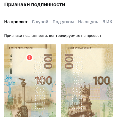
Признаки подлинности
На просвет
С лупой
Под углом
На ощупь
В ИК-д
Признаки подлинности, контролируемые на просвет