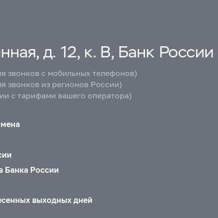
ная, д. 12, к. В, Банк России
ля звонков с мобильных телефонов)
ля звонков из регионов России)
вии с тарифами вашего оператора)
бмена
сии
в Банка России
есенных выходных дней