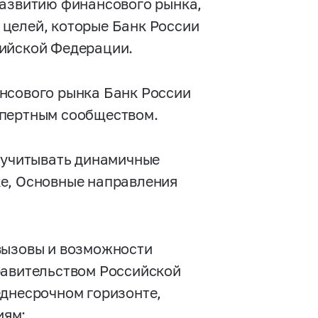
развитию финансового рынка,
целей, которые Банк России
сийской Федерации.
нсового рынка Банк России
спертным сообществом.
и учитывать динамичные
ке, Основные направления
вызовы и возможности
равительством Российской
еднесрочном горизонте,
иям: