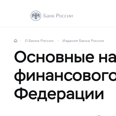
О Банке России
Издания Банка России
Основные на
финансового
Федерации