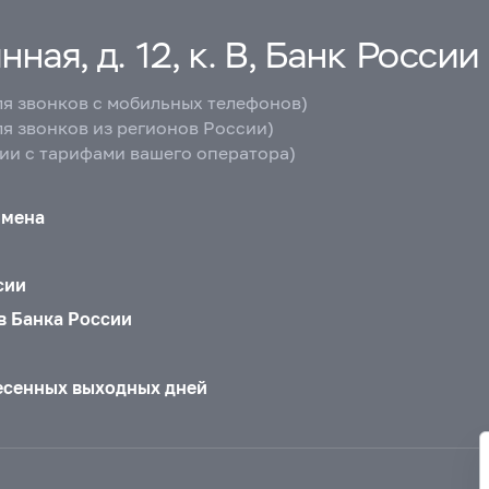
ная, д. 12, к. В, Банк России
ля звонков с мобильных телефонов)
ля звонков из регионов России)
вии с тарифами вашего оператора)
бмена
сии
в Банка России
есенных выходных дней