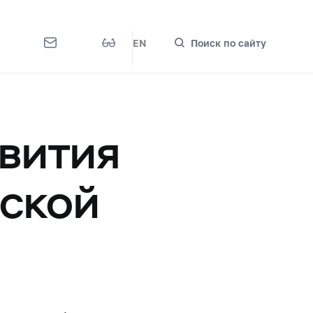
EN
Поиск по сайту
вития
йской