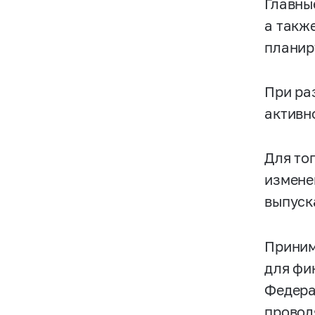
Главны
а такж
планир
При ра
активн
Для то
измене
выпуск
Приним
для фи
Федера
провод